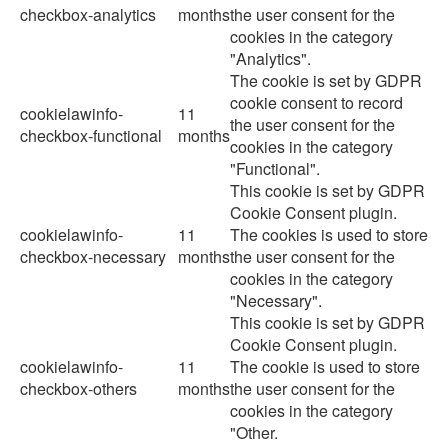
checkbox-analytics
months
the user consent for the
cookies in the category
"Analytics".
The cookie is set by GDPR
cookie consent to record
cookielawinfo-
11
the user consent for the
checkbox-functional
months
cookies in the category
"Functional".
This cookie is set by GDPR
Cookie Consent plugin.
cookielawinfo-
11
The cookies is used to store
checkbox-necessary
months
the user consent for the
cookies in the category
"Necessary".
This cookie is set by GDPR
Cookie Consent plugin.
cookielawinfo-
11
The cookie is used to store
checkbox-others
months
the user consent for the
cookies in the category
"Other.