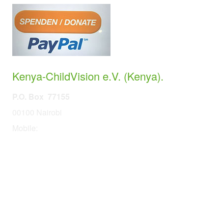
Kenya-ChildVision e.V. (Kenya).
P.O. Box 77155
00100 Nairobi
Mobile:
254 114201378