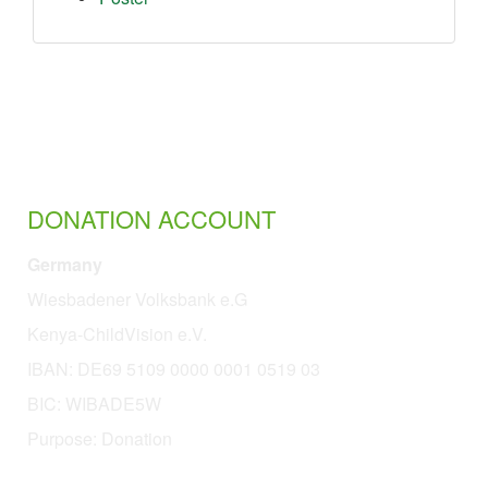
DONATION ACCOUNT
Germany
Wiesbadener Volksbank e.G
Kenya-ChildVision e.V.
IBAN:
DE69 5109 0000 0001 0519 03
BIC: WIBADE5W
Purpose: Donation