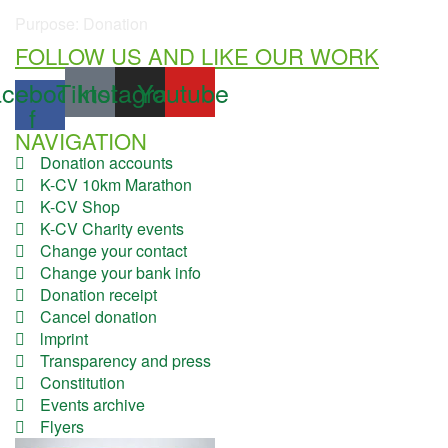
Purpose: Donation
FOLLOW US AND LIKE OUR WORK
cebook-
Tiktok
Instagram
Youtube
f
NAVIGATION
Donation accounts
K-CV 10km Marathon
K-CV Shop
K-CV Charity events
Change your contact
Change your bank info
Donation receipt
Cancel donation
lmprint
Transparency and press
Constitution
Events archive
Flyers