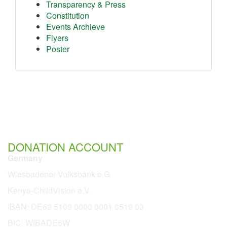
Transparency & Press
Constitution
Events Archieve
Flyers
Poster
DONATION ACCOUNT
Germany
Wiesbadener Volksbank e.G
Kenya-ChildVision e.V.
IBAN:
DE69 5109 0000 0001 0519 03
BIC: WIBADE5W