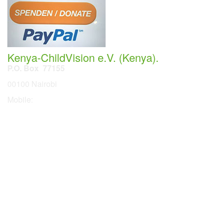
Kenya-ChildVision e.V. (Kenya).
P.O. Box 77155
00100 Nairobi
Mobile:
254 114201378