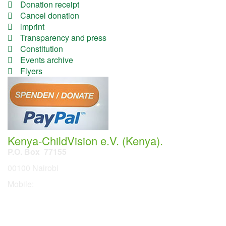
Donation receipt
Cancel donation
lmprint
Transparency and press
Constitution
Events archive
Flyers
Kenya-ChildVision e.V. (Kenya).
P.O. Box 77155
00100 Nairobi
Mobile:
254 114201378