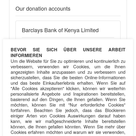
Our donation accounts
Barclays Bank of Kenya Limited
Account Name:
Kinder Vision Society
BEVOR SIE SICH ÜBER UNSERE ARBEIT
Account Type: UWEZO ACCOUNT
INFORMIEREN
Um die Website für Sie zu optimieren und kontinuierlich zu
Account Number: 2035792018
verbessern, verwenden wir Cookies, um die Ihnen
angezeigten Inhalte anzupassen und zu verbessern und
sicherzustellen, dass Sie die besten Online-Informationen
und das beste Einkaufserlebnis erhalten. Wenn Sie auf
"Alle Cookies akzeptieren" klicken, können wir weiterhin
personalisierte Angebote und Inspirationen bereitstellen,
Donate with M-Pesa
basierend auf den Dingen, die Ihnen gefallen. Wenn Sie
möchten, können Sie mit "Nur erforderliche Cookies"
fortfahren. Beachten Sie jedoch, dass das Blockieren
einiger Arten von Cookies Auswirkungen darauf haben
kann, wie wir maßgeschneiderte Inhalte bereitstellen
können, die Ihnen gefallen könnten. Wenn Sie mehr über
Cookies erfahren möchten und warum wir sie verwenden,
Pay Bill Number:
303030