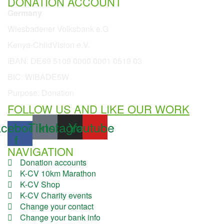
DONATION ACCOUNT
Germany
Wiesbadener Volksbank e.G
Kenya-ChildVision e.V.
IBAN:
DE69 5109 0000 0001 0519 03
BIC: WIBADE5W
Purpose: Donation
FOLLOW US AND LIKE OUR WORK
cebook-
Tiktok
Instagram
Youtube
f
NAVIGATION
Donation accounts
K-CV 10km Marathon
K-CV Shop
K-CV Charity events
Change your contact
Change your bank info