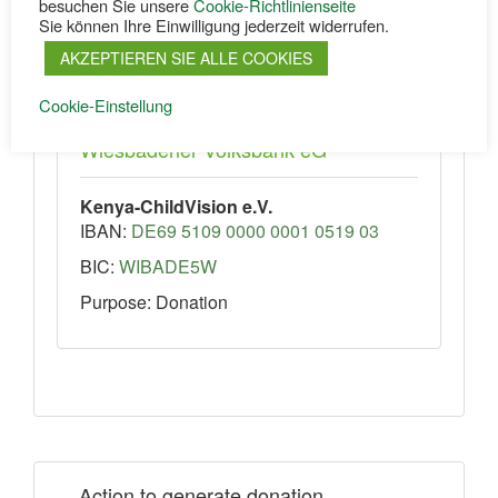
besuchen Sie unsere
Cookie-Richtlinienseite
Account Number: 2035792018
Sie können Ihre Einwilligung jederzeit widerrufen.
AKZEPTIEREN SIE ALLE COOKIES
Cookie-Einstellung
Wiesbadener Volksbank eG
Kenya-ChildVision e.V.
IBAN:
DE69 5109 0000 0001 0519 03
BIC:
WIBADE5W
Purpose: Donation
Action to generate donation